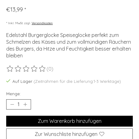
€13,99
*
* Inkl. MwSt. zzgl.
Versandkosten
Edelstahl Burgerglocke Speiseglocke perfekt zum
Schmelzen des Käses und zum vollmündigen Räuchern
des Burgers, da Hitze und Feuchtigkeit besser erhalten
bleiben
(0)
Die Bewertung dieses Produkts ist
0
von 5
Auf Lager
(Zeitrahmen für die Lieferung:1-3 Werktage)
Menge:
Zum Warenkorb hinzufügen
Zur Wunschliste hinzufügen