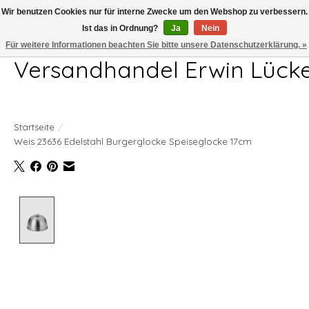
Wir benutzen Cookies nur für interne Zwecke um den Webshop zu verbessern.
Ist das in Ordnung?
Ja
Nein
Telefon 04407 715872 MO-DO 7.00-17.00Uhr FR 7.00-13.00Uhr
Für weitere Informationen beachten Sie bitte unsere Datenschutzerklärung. »
Versandhandel Erwin Lück
Startseite
/
Weis 23636 Edelstahl Burgerglocke Speiseglocke 17cm
Product image slideshow Items