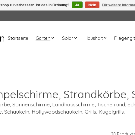
shop zu verbessern. Ist das in Ordnung?
Ja
Nein
Für weitere Inform
en
Startseite
Garten
Solar
Haushalt
Fliegengit
mpelschirme, Strandkörbe, S
örbe, Sonnenschirme, Landhausschirme, Tische rund, eck
, Schaukeln, Hollywoodschaukeln, Grills, Kugelgrills.
28 Produkt