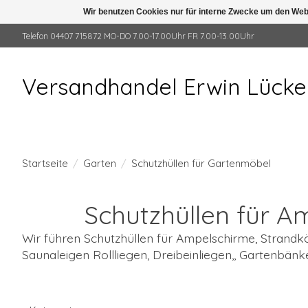
Wir benutzen Cookies nur für interne Zwecke um den Web
Telefon 04407 715872 MO-DO 7.00-17.00Uhr FR 7.00-13.00Uhr
Versandhandel Erwin Lück
Startseite
/
Garten
/
Schutzhüllen für Gartenmöbel
Schutzhüllen für A
Wir führen Schutzhüllen für Ampelschirme, Strandk
Saunaleigen Rollliegen, Dreibeinliegen,, Gartenbänke