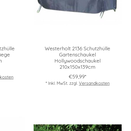
zhülle
Westerholt 2136 Schutzhülle
iege
Gartenschaukel
m
Hollywoodschaukel
210x150x139cm
€59,99*
kosten
* Inkl. MwSt. zzgl.
Versandkosten