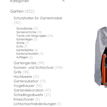
Kategorien
Garten
(832)
Schutzhüllen für Gartenmöbel
(92)
Strandkörbe
(13)
Sonnenschirme
(14)
Tische und Sitzgruppen
(24)
Gartenliegen
(5)
Stühle
(7)
Grills
(7)
Gartenbänke
(4)
Gartenschaukeln
(9)
Auflagen
(6)
Gartengeräte
(99)
Sonnen- und Sichtschutz
(104)
Grills
(98)
Hochbeete
(21)
Gartenzubehör
(13)
Vogelhäuser
(55)
Gartendekoration
(47)
Schädlingsabwehr
(21)
Knieschoner
(5)
Lichtschachtabdeckungen
(1)