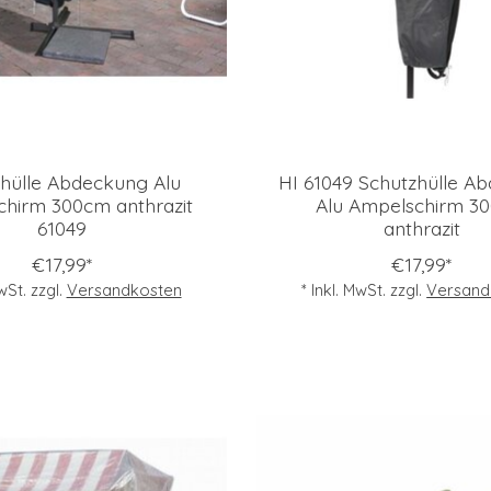
hülle Abdeckung Alu
HI 61049 Schutzhülle A
hirm 300cm anthrazit
Alu Ampelschirm 3
61049
anthrazit
€17,99*
€17,99*
MwSt. zzgl.
Versandkosten
* Inkl. MwSt. zzgl.
Versand