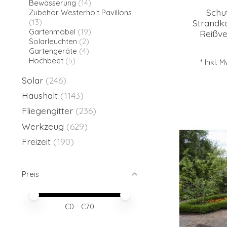
Bewässerung
(14)
Schut
Zubehör Westerholt Pavillons
Strandk
(13)
Gartenmöbel
(19)
Reißve
Solarleuchten
(2)
Gartengeräte
(4)
Hochbeet
(5)
* Inkl. 
Solar
(246)
Haushalt
(1143)
Fliegengitter
(236)
Werkzeug
(629)
Freizeit
(190)
Preis
Preis – Mindestwert
Price maximum value
€
0
- €
70