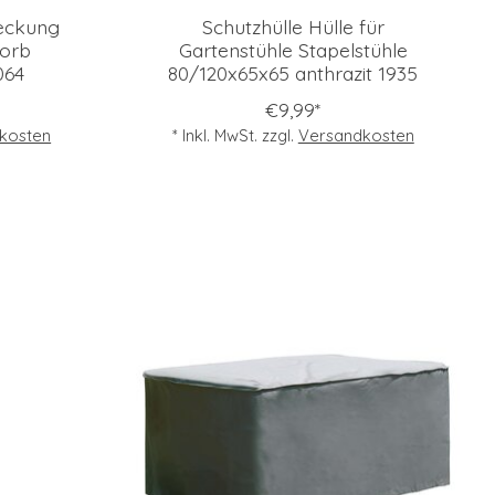
deckung
Schutzhülle Hülle für
korb
Gartenstühle Stapelstühle
064
80/120x65x65 anthrazit 1935
€9,99*
kosten
* Inkl. MwSt. zzgl.
Versandkosten