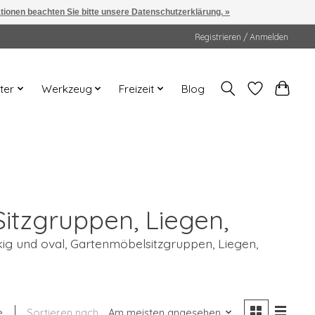
ationen beachten Sie bitte unsere Datenschutzerklärung. »
Registrieren / Anmelden
ter
Werkzeug
Freizeit
Blog
itzgruppen, Liegen,
ig und oval, Gartenmöbelsitzgruppen, Liegen,
e
Sortieren nach
Am meisten angesehen