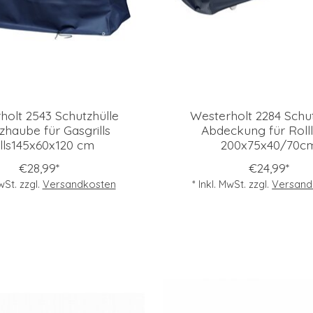
holt 2543 Schutzhülle
Westerholt 2284 Schut
zhaube für Gasgrills
Abdeckung für Rolll
ills145x60x120 cm
200x75x40/70c
€28,99*
€24,99*
MwSt. zzgl.
Versandkosten
* Inkl. MwSt. zzgl.
Versand