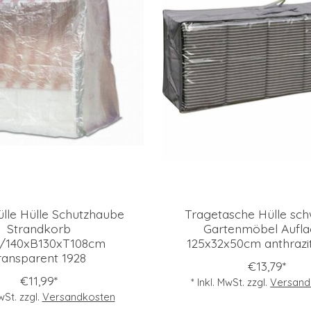
ülle Hülle Schutzhaube
Tragetasche Hülle sch
Strandkorb
Gartenmöbel Aufl
/140xB130xT108cm
125x32x50cm anthrazi
ransparent 1928
€13,79*
€11,99*
* Inkl. MwSt. zzgl.
Versand
MwSt. zzgl.
Versandkosten