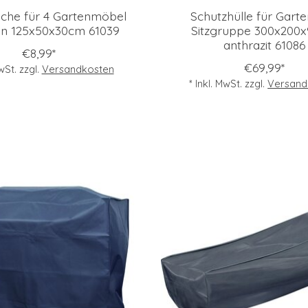
che für 4 Gartenmöbel
Schutzhülle für Garte
en 125x50x30cm 61039
Sitzgruppe 300x200
anthrazit 61086
€8,99*
€69,99*
MwSt. zzgl.
Versandkosten
* Inkl. MwSt. zzgl.
Versand