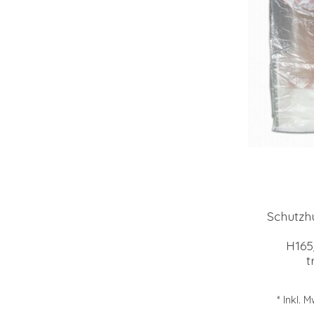
Schutzh
H165
t
* Inkl. 