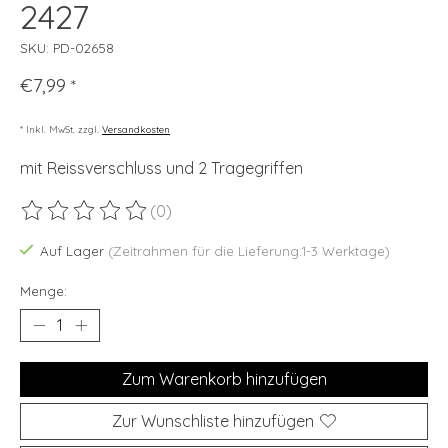
2427
SKU: PD-02658
€7,99
*
* Inkl. MwSt. zzgl.
Versandkosten
mit Reissverschluss und 2 Tragegriffen
(0)
Die Bewertung dieses Produkts ist
0
von 5
Auf Lager
(Zeitrahmen für die Lieferung:1-3 Werktage)
Menge:
Zum Warenkorb hinzufügen
Zur Wunschliste hinzufügen