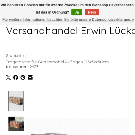
Wir benutzen Cookies nur für interne Zwecke um den Webshop zu verbessern.
Ist das in Ordnung?
Ja
Nein
Telefon 04407 715872 MO-DO 7.00-17.00Uhr FR 7.00-13.00Uhr
Für weitere Informationen beachten Sie bitte unsere Datenschutzerklärung. »
Versandhandel Erwin Lück
Startseite
/
Tragetasche für Gartenmöbel Auflagen 125x32x50cm
transparent 2427
Product image slideshow Items