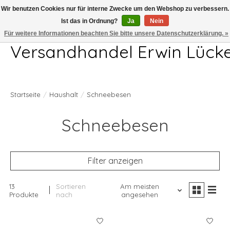
Wir benutzen Cookies nur für interne Zwecke um den Webshop zu verbessern.
Ist das in Ordnung?
Ja
Nein
Telefon 04407 715872 MO-DO 7.00-17.00Uhr FR 7.00-13.00Uhr
Für weitere Informationen beachten Sie bitte unsere Datenschutzerklärung. »
Versandhandel Erwin Lück
Startseite
/
Haushalt
/
Schneebesen
Schneebesen
Filter anzeigen
13
Sortieren
Am meisten
Produkte
nach
angesehen