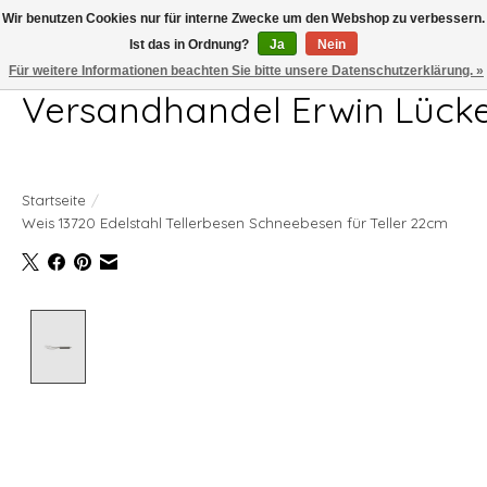
Wir benutzen Cookies nur für interne Zwecke um den Webshop zu verbessern.
Ist das in Ordnung?
Ja
Nein
Telefon 04407 715872 MO-DO 7.00-17.00Uhr FR 7.00-13.00Uhr
Für weitere Informationen beachten Sie bitte unsere Datenschutzerklärung. »
Versandhandel Erwin Lück
Startseite
/
Weis 13720 Edelstahl Tellerbesen Schneebesen für Teller 22cm
Product image slideshow Items