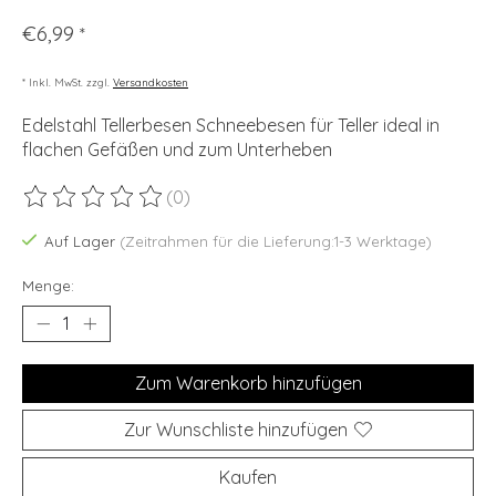
€6,99
*
* Inkl. MwSt. zzgl.
Versandkosten
Edelstahl Tellerbesen Schneebesen für Teller ideal in
flachen Gefäßen und zum Unterheben
(0)
Die Bewertung dieses Produkts ist
0
von 5
Auf Lager
(Zeitrahmen für die Lieferung:1-3 Werktage)
Menge:
Zum Warenkorb hinzufügen
Zur Wunschliste hinzufügen
Kaufen