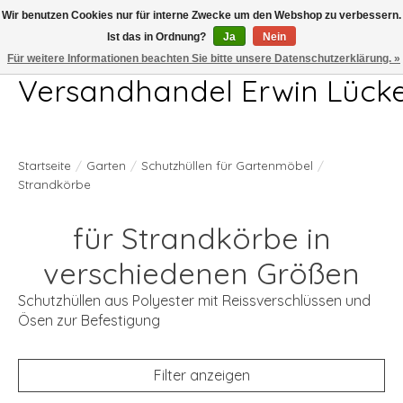
Wir benutzen Cookies nur für interne Zwecke um den Webshop zu verbessern.
Ist das in Ordnung?
Ja
Nein
Telefon 04407 715872 MO-DO 7.00-17.00Uhr FR 7.00-13.00Uhr
Für weitere Informationen beachten Sie bitte unsere Datenschutzerklärung. »
Versandhandel Erwin Lück
Startseite
/
Garten
/
Schutzhüllen für Gartenmöbel
/
Strandkörbe
für Strandkörbe in
verschiedenen Größen
Schutzhüllen aus Polyester mit Reissverschlüssen und
Ösen zur Befestigung
Filter anzeigen