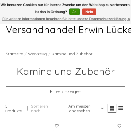
Wir benutzen Cookies nur für interne Zwecke um den Webshop zu verbessern.
Ist das in Ordnung?
Ja
Nein
Telefon 04407 715872 MO-DO 7.00-17.00Uhr FR 7.00-13.00Uhr
Für weitere Informationen beachten Sie bitte unsere Datenschutzerklärung. »
Versandhandel Erwin Lück
Startseite
/
Werkzeug
/
Kamine und Zubehör
Kamine und Zubehör
Filter anzeigen
5
Sortieren
Am meisten
Produkte
nach
angesehen