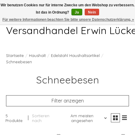
Wir benutzen Cookies nur für interne Zwecke um den Webshop zu verbessern.
Ist das in Ordnung?
Ja
Nein
Telefon 04407 715872 MO-DO 7.00-17.00Uhr FR 7.00-13.00Uhr
Für weitere Informationen beachten Sie bitte unsere Datenschutzerklärung. »
Versandhandel Erwin Lück
Startseite
/
Haushalt
/
Edelstahl Haushaltsartikel
/
Schneebesen
Schneebesen
Filter anzeigen
5
Sortieren
Am meisten
Produkte
nach
angesehen