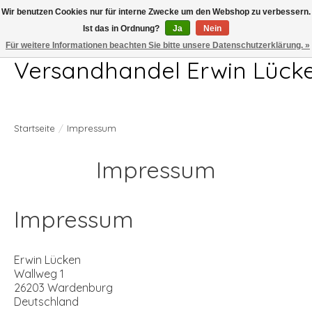
Wir benutzen Cookies nur für interne Zwecke um den Webshop zu verbessern.
Ist das in Ordnung?
Ja
Nein
Telefon 04407 715872 MO-DO 7.00-17.00Uhr FR 7.00-13.00Uhr
Für weitere Informationen beachten Sie bitte unsere Datenschutzerklärung. »
Versandhandel Erwin Lück
Startseite
/
Impressum
Impressum
Impressum
Erwin Lücken
Wallweg 1
26203 Wardenburg
Deutschland