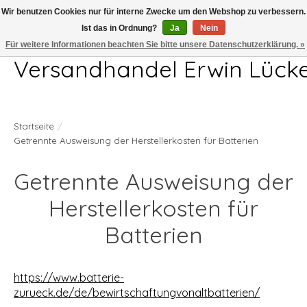
Wir benutzen Cookies nur für interne Zwecke um den Webshop zu verbessern.
Ist das in Ordnung?
Ja
Nein
Telefon 04407 715872 MO-DO 7.00-17.00Uhr FR 7.00-13.00Uhr
Für weitere Informationen beachten Sie bitte unsere Datenschutzerklärung. »
Versandhandel Erwin Lück
Startseite
/
Getrennte Ausweisung der Herstellerkosten für Batterien
Getrennte Ausweisung der
Herstellerkosten für
Batterien
https://www.batterie-
zurueck.de/de/bewirtschaftungvonaltbatterien/