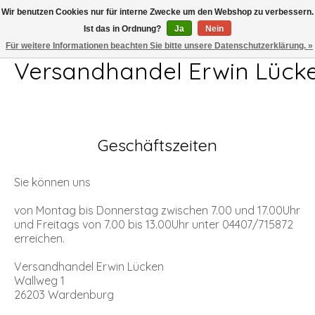
Wir benutzen Cookies nur für interne Zwecke um den Webshop zu verbessern.
Ist das in Ordnung?
Ja
Nein
Telefon 04407 715872 MO-DO 7.00-17.00Uhr FR 7.00-13.00Uhr
Für weitere Informationen beachten Sie bitte unsere Datenschutzerklärung. »
Versandhandel Erwin Lück
Geschäftszeiten
Sie können uns
von Montag bis Donnerstag zwischen 7.00 und 17.00Uhr
und Freitags von 7.00 bis 13.00Uhr unter 04407/715872
erreichen.
Versandhandel Erwin Lücken
Wallweg 1
26203 Wardenburg