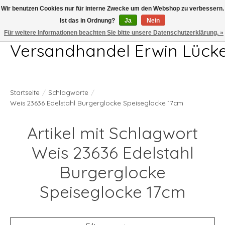
Wir benutzen Cookies nur für interne Zwecke um den Webshop zu verbessern.
Ist das in Ordnung?
Ja
Nein
Telefon 04407 715872 MO-DO 7.00-17.00Uhr FR 7.00-13.00Uhr
Für weitere Informationen beachten Sie bitte unsere Datenschutzerklärung. »
Versandhandel Erwin Lück
Startseite
/
Schlagworte
/
Weis 23636 Edelstahl Burgerglocke Speiseglocke 17cm
Artikel mit Schlagwort
Weis 23636 Edelstahl
Burgerglocke
Speiseglocke 17cm