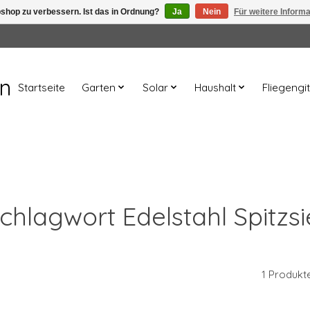
shop zu verbessern. Ist das in Ordnung?
Ja
Nein
Für weitere Inform
en
Startseite
Garten
Solar
Haushalt
Fliegengit
 Schlagwort Edelstahl Spitzs
1 Produkt