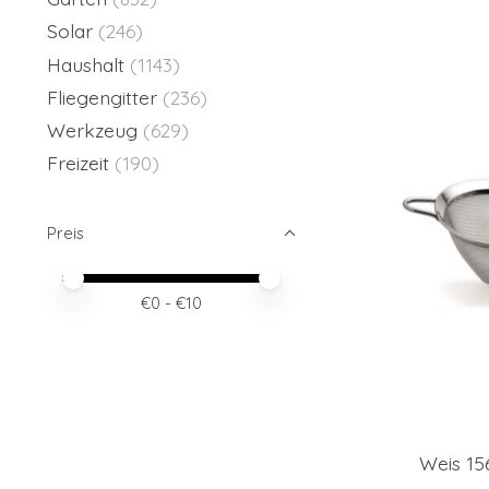
Solar
(246)
Haushalt
(1143)
Fliegengitter
(236)
Werkzeug
(629)
Freizeit
(190)
Preis
Preis – Mindestwert
Price maximum value
€
0
- €
10
Weis 15