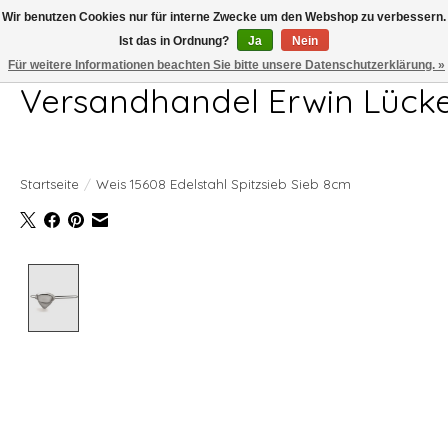
Wir benutzen Cookies nur für interne Zwecke um den Webshop zu verbessern.
Ist das in Ordnung?
Ja
Nein
Telefon 04407 715872 MO-DO 7.00-17.00Uhr FR 7.00-13.00Uhr
Für weitere Informationen beachten Sie bitte unsere Datenschutzerklärung. »
Versandhandel Erwin Lück
Startseite
/
Weis 15608 Edelstahl Spitzsieb Sieb 8cm
Product image slideshow Items