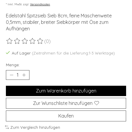
* Inkl. MwSt. zzgl.
Versandkosten
Edelstahl Spitzsieb Sieb 8cm, feine Maschenweite
0,5mm, stabiler, breiter Siebkörper mit Öse zum
Aufhängen
(0)
Die Bewertung dieses Produkts ist
0
von 5
Auf Lager
(Zeitrahmen für die Lieferung:1-3 Werktage)
Menge:
Zum Warenkorb hinzufügen
Zur Wunschliste hinzufügen
Kaufen
Zum Vergleich hinzufügen