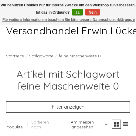
Wir benutzen Cookies nur für interne Zwecke um den Webshop zu verbessern.
Ist das in Ordnung?
Ja
Nein
Telefon 04407 715872 MO-DO 7.00-17.00Uhr FR 7.00-13.00Uhr
Für weitere Informationen beachten Sie bitte unsere Datenschutzerklärung. »
Versandhandel Erwin Lück
Startseite
/
Schlagworte
/
feine Maschenweite 0
Artikel mit Schlagwort
feine Maschenweite 0
Filter anzeigen
1
Sortieren
Am meisten
Produkte
nach
angesehen