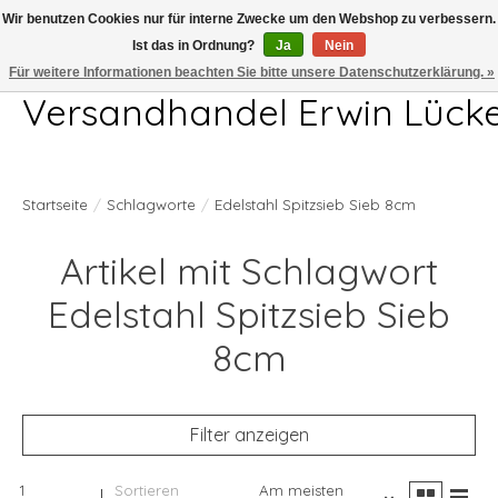
Wir benutzen Cookies nur für interne Zwecke um den Webshop zu verbessern.
Ist das in Ordnung?
Ja
Nein
Telefon 04407 715872 MO-DO 7.00-17.00Uhr FR 7.00-13.00Uhr
Für weitere Informationen beachten Sie bitte unsere Datenschutzerklärung. »
Versandhandel Erwin Lück
Startseite
/
Schlagworte
/
Edelstahl Spitzsieb Sieb 8cm
Artikel mit Schlagwort
Edelstahl Spitzsieb Sieb
8cm
Filter anzeigen
1
Sortieren
Am meisten