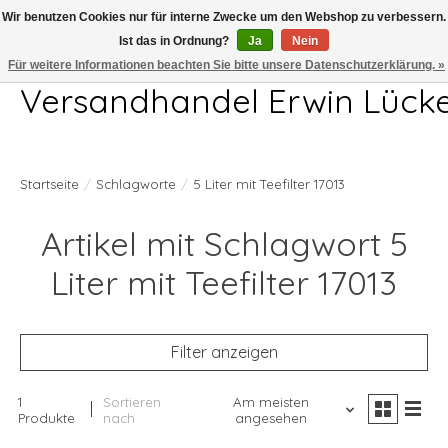
Wir benutzen Cookies nur für interne Zwecke um den Webshop zu verbessern.
Ist das in Ordnung?
Ja
Nein
Telefon 04407 715872 MO-DO 7.00-17.00Uhr FR 7.00-13.00Uhr
Für weitere Informationen beachten Sie bitte unsere Datenschutzerklärung. »
Versandhandel Erwin Lück
Startseite
/
Schlagworte
/
5 Liter mit Teefilter 17013
Artikel mit Schlagwort 5
Liter mit Teefilter 17013
Filter anzeigen
1
Sortieren
Am meisten
Produkte
nach
angesehen