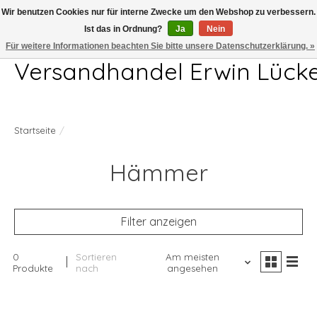
Wir benutzen Cookies nur für interne Zwecke um den Webshop zu verbessern.
Ist das in Ordnung?
Ja
Nein
Telefon 04407 715872 MO-DO 7.00-17.00Uhr FR 7.00-13.00Uhr
Für weitere Informationen beachten Sie bitte unsere Datenschutzerklärung. »
Versandhandel Erwin Lück
Startseite
/
Hämmer
Filter anzeigen
0
Sortieren
Am meisten
Produkte
nach
angesehen