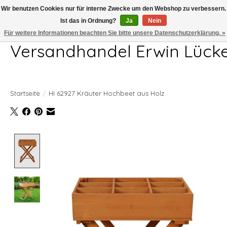
Wir benutzen Cookies nur für interne Zwecke um den Webshop zu verbessern.
Ist das in Ordnung?
Ja
Nein
Telefon 04407 715872 MO-DO 7.00-17.00Uhr FR 7.00-13.00Uhr
Für weitere Informationen beachten Sie bitte unsere Datenschutzerklärung. »
Versandhandel Erwin Lück
Startseite
/
HI 62927 Kräuter Hochbeet aus Holz
Product image slideshow Items