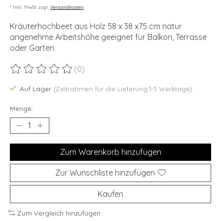
* Inkl. MwSt. zzgl.
Versandkosten
Kräuterhochbeet aus Holz 58 x 38 x75 cm natur
angenehme Arbeitshöhe geeignet für Balkon, Terrasse
oder Garten
(0)
Die Bewertung dieses Produkts ist
0
von 5
Auf Lager
(Zeitrahmen für die Lieferung:1-3 Werktage)
Menge:
Zum Warenkorb hinzufügen
Zur Wunschliste hinzufügen
Kaufen
Zum Vergleich hinzufügen