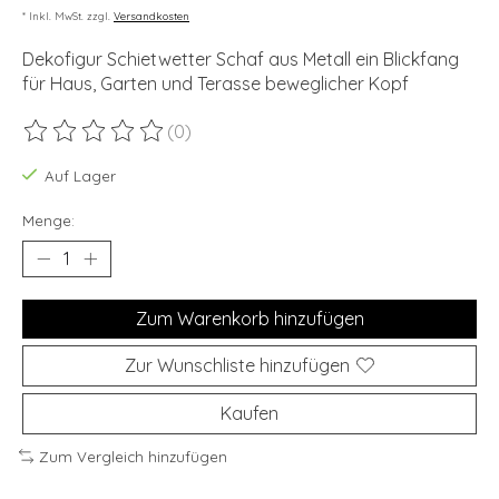
* Inkl. MwSt. zzgl.
Versandkosten
Dekofigur Schietwetter Schaf aus Metall ein Blickfang
für Haus, Garten und Terasse beweglicher Kopf
(0)
Die Bewertung dieses Produkts ist
0
von 5
Auf Lager
Menge:
Zum Warenkorb hinzufügen
Zur Wunschliste hinzufügen
Kaufen
Zum Vergleich hinzufügen