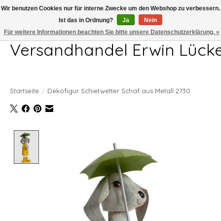
Wir benutzen Cookies nur für interne Zwecke um den Webshop zu verbessern.
Ist das in Ordnung?
Ja
Nein
Telefon 04407 715872 MO-DO 7.00-17.00Uhr FR 7.00-13.00Uhr
Für weitere Informationen beachten Sie bitte unsere Datenschutzerklärung. »
Versandhandel Erwin Lück
Startseite
/
Dekofigur Schietwetter Schaf aus Metall 2730
Product image slideshow Items