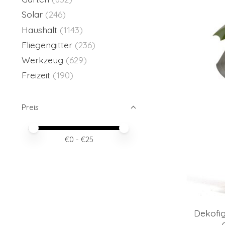
Solar
(246)
Haushalt
(1143)
Fliegengitter
(236)
Werkzeug
(629)
Freizeit
(190)
Preis
Preis – Mindestwert
Price maximum value
€
0
- €
25
Dekofig