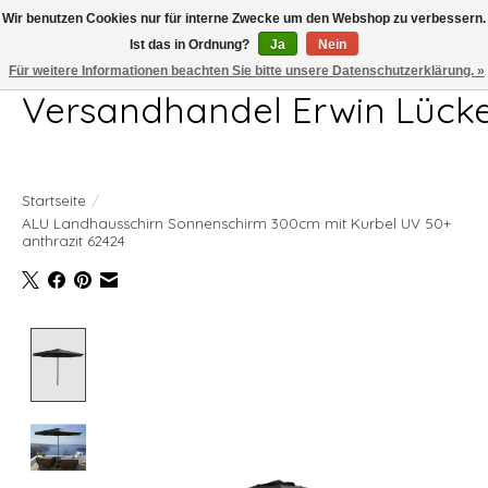
Wir benutzen Cookies nur für interne Zwecke um den Webshop zu verbessern.
Ist das in Ordnung?
Ja
Nein
Telefon 04407 715872 MO-DO 7.00-17.00Uhr FR 7.00-13.00Uhr
Für weitere Informationen beachten Sie bitte unsere Datenschutzerklärung. »
Versandhandel Erwin Lück
Startseite
/
ALU Landhausschirn Sonnenschirm 300cm mit Kurbel UV 50+
anthrazit 62424
Product image slideshow Items