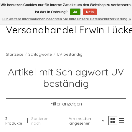
Wir benutzen Cookies nur für interne Zwecke um den Webshop zu verbessern.
Ist das in Ordnung?
Ja
Nein
Telefon 04407 715872 MO-DO 7.00-17.00Uhr FR 7.00-13.00Uhr
Für weitere Informationen beachten Sie bitte unsere Datenschutzerklärung. »
Versandhandel Erwin Lück
Startseite
/
Schlagworte
/
UV beständig
Artikel mit Schlagwort UV
beständig
Filter anzeigen
3
Sortieren
Am meisten
Produkte
nach
angesehen