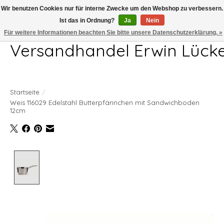
Wir benutzen Cookies nur für interne Zwecke um den Webshop zu verbessern.
Ist das in Ordnung?
Ja
Nein
Telefon 04407 715872 MO-DO 7.00-17.00Uhr FR 7.00-13.00Uhr
Für weitere Informationen beachten Sie bitte unsere Datenschutzerklärung. »
Versandhandel Erwin Lück
Startseite
/
Weis 116029 Edelstahl Butterpfännchen mit Sandwichboden
12cm
Product image slideshow Items