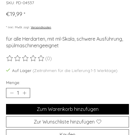
SKU: PD-04537
€19,99
*
* Inkl. MwSt. zzgl.
Versandkosten
für alle Herdarten, mit ml-Skala, schwere Ausführung,
spülmaschinengeeignet
(0)
Die Bewertung dieses Produkts ist
0
von 5
Auf Lager
(Zeitrahmen für die Lieferung:1-3 Werktage)
Menge:
Zum Warenkorb hinzufügen
Zur Wunschliste hinzufügen
Kaufen