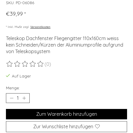
SKU: PD-06086
€39,99
*
* Inkl. MwSt. zzgl.
Versandkosten
Teleskop Dachfenster Fliegengitter 110x160cm weiss
kein Schneiden/Kürzen der Aluminiumprofile aufgrund
von Teleskopsystem
(0)
Die Bewertung dieses Produkts ist
0
von 5
Auf Lager
Menge:
Zum Warenkorb hinzufügen
Zur Wunschliste hinzufügen