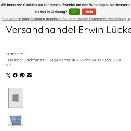
Wir benutzen Cookies nur für interne Zwecke um den Webshop zu verbessern.
Ist das in Ordnung?
Ja
Nein
Telefon 04407 715872 MO-DO 7.00-17.00Uhr FR 7.00-13.00Uhr
Für weitere Informationen beachten Sie bitte unsere Datenschutzerklärung. »
Versandhandel Erwin Lück
Startseite
/
Teleskop Dachfenster Fliegengitter 110x160cm weiss 102200201-
VH
Product image slideshow Items