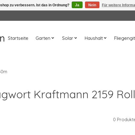
shop zu verbessern. Ist das in Ordnung?
Ja
Nein
Für weitere Inform
en
Startseite
Garten
Solar
Haushalt
Fliegengit
 50m
hlagwort Kraftmann 2159 R
0 Produkt