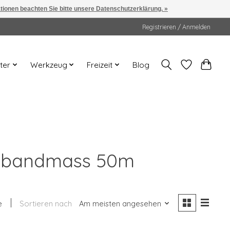
ationen beachten Sie bitte unsere Datenschutzerklärung. »
Registrieren / Anmelden
ter
Werkzeug
Freizeit
Blog
ollbandmass 50m
e
Sortieren nach
Am meisten angesehen