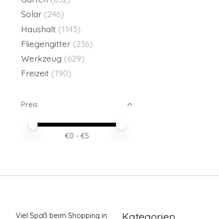
Solar
(246)
Haushalt
(1143)
Fliegengitter
(236)
Werkzeug
(629)
Freizeit
(190)
Preis
Preis – Mindestwert
Price maximum value
€
0
- €
5
Kategorien
Viel Spaß beim Shopping in