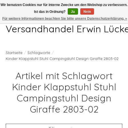
Wir benutzen Cookies nur für interne Zwecke um den Webshop zu verbessern.
Ist das in Ordnung?
Ja
Nein
Telefon 04407 715872 MO-DO 7.00-17.00Uhr FR 7.00-13.00Uhr
Für weitere Informationen beachten Sie bitte unsere Datenschutzerklärung. »
Versandhandel Erwin Lück
Startseite
/
Schlagworte
/
Kinder Klappstuhl Stuhl Campingstuhl Design Giraffe 2803-02
Artikel mit Schlagwort
Kinder Klappstuhl Stuhl
Campingstuhl Design
Giraffe 2803-02