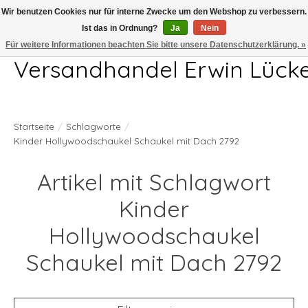
Wir benutzen Cookies nur für interne Zwecke um den Webshop zu verbessern.
Ist das in Ordnung?
Ja
Nein
Telefon 04407 715872 MO-DO 7.00-17.00Uhr FR 7.00-13.00Uhr
Für weitere Informationen beachten Sie bitte unsere Datenschutzerklärung. »
Versandhandel Erwin Lück
Startseite
/
Schlagworte
/
Kinder Hollywoodschaukel Schaukel mit Dach 2792
Artikel mit Schlagwort
Kinder
Hollywoodschaukel
Schaukel mit Dach 2792