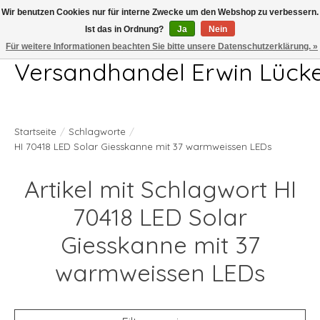
Wir benutzen Cookies nur für interne Zwecke um den Webshop zu verbessern.
Ist das in Ordnung?
Ja
Nein
Telefon 04407 715872 MO-DO 7.00-17.00Uhr FR 7.00-13.00Uhr
Für weitere Informationen beachten Sie bitte unsere Datenschutzerklärung. »
Versandhandel Erwin Lück
Startseite
/
Schlagworte
/
HI 70418 LED Solar Giesskanne mit 37 warmweissen LEDs
Artikel mit Schlagwort HI
70418 LED Solar
Giesskanne mit 37
warmweissen LEDs