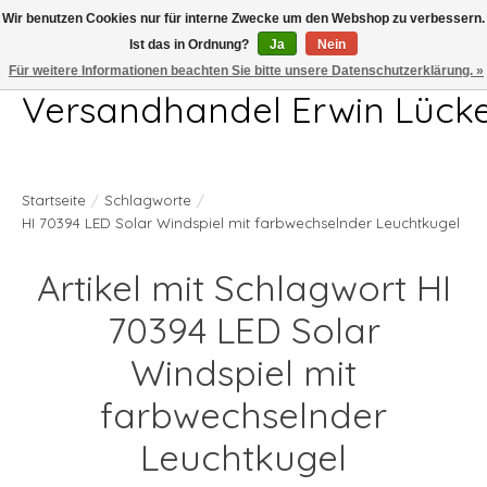
Wir benutzen Cookies nur für interne Zwecke um den Webshop zu verbessern.
Ist das in Ordnung?
Ja
Nein
Telefon 04407 715872 MO-DO 7.00-17.00Uhr FR 7.00-13.00Uhr
Für weitere Informationen beachten Sie bitte unsere Datenschutzerklärung. »
Versandhandel Erwin Lück
Startseite
/
Schlagworte
/
HI 70394 LED Solar Windspiel mit farbwechselnder Leuchtkugel
Artikel mit Schlagwort HI
70394 LED Solar
Windspiel mit
farbwechselnder
Leuchtkugel