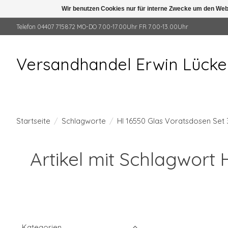
Wir benutzen Cookies nur für interne Zwecke um den Web
Telefon 04407 715872 MO-DO 7.00-17.00Uhr FR 7.00-13.00Uhr
Versandhandel Erwin Lück
Startseite
/
Schlagworte
/
HI 16550 Glas Voratsdosen Set 
Artikel mit Schlagwort 
Kategorien