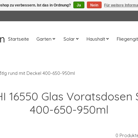
shop zu verbessern. Ist das in Ordnung?
Ja
Nein
Für weitere Inform
en
Startseite
Garten
Solar
Haushalt
Fliegengit
3tlg rund mit Deckel 400-650-950ml
HI 16550 Glas Voratsdosen 
400-650-950ml
0 Produkt