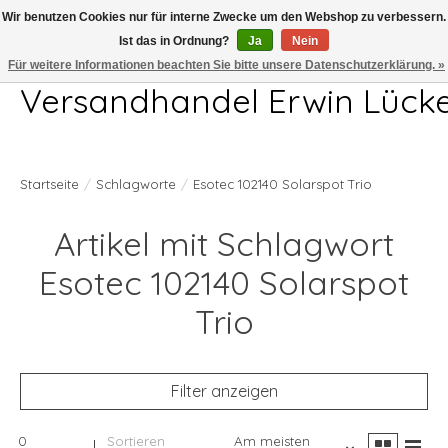
Wir benutzen Cookies nur für interne Zwecke um den Webshop zu verbessern.
Ist das in Ordnung?
Ja
Nein
Telefon 04407 715872 MO-DO 7.00-17.00Uhr FR 7.00-13.00Uhr
Für weitere Informationen beachten Sie bitte unsere Datenschutzerklärung. »
Versandhandel Erwin Lück
Startseite
/
Schlagworte
/
Esotec 102140 Solarspot Trio
Artikel mit Schlagwort
Esotec 102140 Solarspot
Trio
Filter anzeigen
0
Sortieren
Am meisten