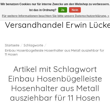
Wir benutzen Cookies nur für interne Zwecke um den Webshop zu verbessern.
Ist das in Ordnung?
Ja
Nein
Telefon 04407 715872 MO-DO 7.00-17.00Uhr FR 7.00-13.00Uhr
Für weitere Informationen beachten Sie bitte unsere Datenschutzerklärung. »
Versandhandel Erwin Lück
Startseite
/
Schlagworte
/
Einbau Hosenbügelleiste Hosenhalter aus Metall ausziehbar für
11 Hosen
Artikel mit Schlagwort
Einbau Hosenbügelleiste
Hosenhalter aus Metall
ausziehbar für 11 Hosen