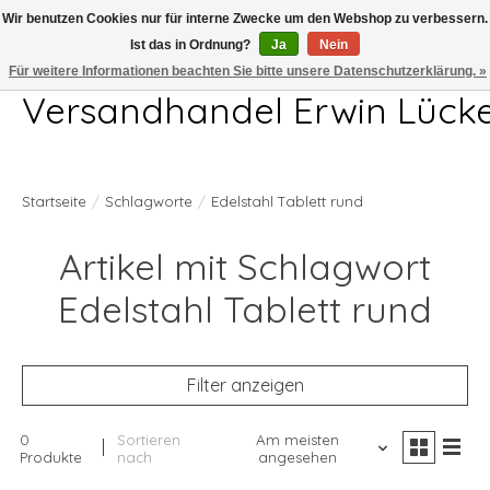
Wir benutzen Cookies nur für interne Zwecke um den Webshop zu verbessern.
Ist das in Ordnung?
Ja
Nein
Telefon 04407 715872 MO-DO 7.00-17.00Uhr FR 7.00-13.00Uhr
Für weitere Informationen beachten Sie bitte unsere Datenschutzerklärung. »
Versandhandel Erwin Lück
Startseite
/
Schlagworte
/
Edelstahl Tablett rund
Artikel mit Schlagwort
Edelstahl Tablett rund
Filter anzeigen
0
Sortieren
Am meisten
Produkte
nach
angesehen