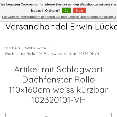
Wir benutzen Cookies nur für interne Zwecke um den Webshop zu verbessern.
Ist das in Ordnung?
Ja
Nein
Telefon 04407 715872 MO-DO 7.00-17.00Uhr FR 7.00-13.00Uhr
Für weitere Informationen beachten Sie bitte unsere Datenschutzerklärung. »
Versandhandel Erwin Lück
Startseite
/
Schlagworte
/
Dachfenster Rollo 110x160cm weiss kürzbar 102320101-VH
Artikel mit Schlagwort
Dachfenster Rollo
110x160cm weiss kürzbar
102320101-VH