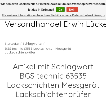
Wir benutzen Cookies nur für interne Zwecke um den Webshop zu verbessern.
Ist das in Ordnung?
Ja
Nein
Telefon 04407 715872 MO-DO 7.00-17.00Uhr FR 7.00-13.00Uhr
Für weitere Informationen beachten Sie bitte unsere Datenschutzerklärung. »
Versandhandel Erwin Lück
Startseite
/
Schlagworte
/
BGS technic 63535 Lackschichten Messgerät
Lackschichtenprüfer
Artikel mit Schlagwort
BGS technic 63535
Lackschichten Messgerät
Lackschichtenprüfer