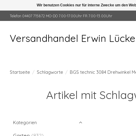
Wir benutzen Cookies nur für interne Zwecke um den Web
Telefon 04407 715872 MO-DO 7.00-17.00Uhr FR 7.00-13.00Uhr
Versandhandel Erwin Lück
Startseite
/
Schlagworte
/
BGS technic 3084 Drehwinkel M
Artikel mit Schla
Kategorien
Garten
(832)