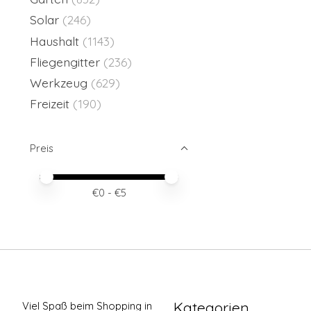
Solar
(246)
Haushalt
(1143)
Fliegengitter
(236)
Werkzeug
(629)
Freizeit
(190)
Preis
Preis – Mindestwert
Price maximum value
€
0
- €
5
Kategorien
Viel Spaß beim Shopping in