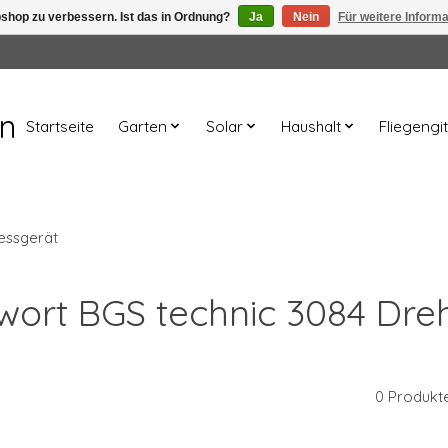
shop zu verbessern. Ist das in Ordnung?
Ja
Nein
Für weitere Inform
en
Startseite
Garten
Solar
Haushalt
Fliegengit
essgerät
gwort BGS technic 3084 Dr
0 Produkt