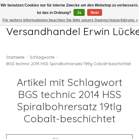
Wir benutzen Cookies nur für interne Zwecke um den Webshop zu verbessern.
Ist das in Ordnung?
Ja
Nein
Telefon 04407 715872 MO-DO 7.00-17.00Uhr FR 7.00-13.00Uhr
Für weitere Informationen beachten Sie bitte unsere Datenschutzerklärung. »
Versandhandel Erwin Lück
Startseite
/
Schlagworte
/
BGS technic 2014 HSS Spiralbohrersatz 19tlg Cobalt-beschichtet
Artikel mit Schlagwort
BGS technic 2014 HSS
Spiralbohrersatz 19tlg
Cobalt-beschichtet