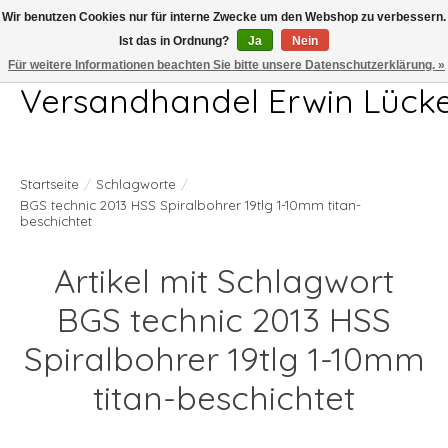
Wir benutzen Cookies nur für interne Zwecke um den Webshop zu verbessern.
Ist das in Ordnung?
Ja
Nein
Telefon 04407 715872 MO-DO 7.00-17.00Uhr FR 7.00-13.00Uhr
Für weitere Informationen beachten Sie bitte unsere Datenschutzerklärung. »
Versandhandel Erwin Lück
Startseite
/
Schlagworte
/
BGS technic 2013 HSS Spiralbohrer 19tlg 1-10mm titan-
beschichtet
Artikel mit Schlagwort
BGS technic 2013 HSS
Spiralbohrer 19tlg 1-10mm
titan-beschichtet