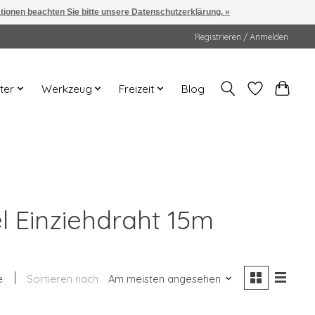
ationen beachten Sie bitte unsere Datenschutzerklärung. »
Registrieren / Anmelden
ter
Werkzeug
Freizeit
Blog
l Einziehdraht 15m
e
Sortieren nach
Am meisten angesehen