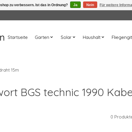
shop zu verbessern. Ist das in Ordnung?
Ja
Nein
Für weitere Inform
en
Startseite
Garten
Solar
Haushalt
Fliegengit
draht 15m
gwort BGS technic 1990 Kabe
0 Produkt