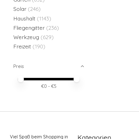
Solar
(246)
Haushalt
(1143)
Fliegengitter
(236)
Werkzeug
(629)
Freizeit
(190)
Preis
Preis – Mindestwert
Price maximum value
€
0
- €
5
Kategorien
Viel Spaß beim Shopping in