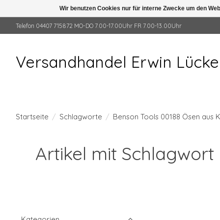
Wir benutzen Cookies nur für interne Zwecke um den Web
Telefon 04407 715872 MO-DO 7.00-17.00Uhr FR 7.00-13.00Uhr
Versandhandel Erwin Lück
Startseite
/
Schlagworte
/
Benson Tools 00188 Ösen aus Ku
Artikel mit Schlagwort
Kategorien