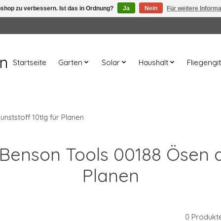
shop zu verbessern. Ist das in Ordnung?
Ja
Nein
Für weitere Inform
en
Startseite
Garten
Solar
Haushalt
Fliegengit
nststoff 10tlg für Planen
 Benson Tools 00188 Ösen a
Planen
0 Produkt