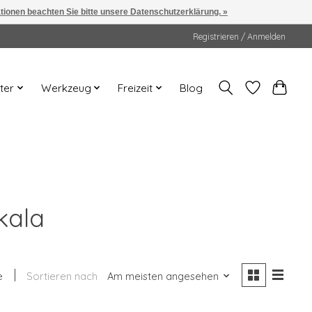
ationen beachten Sie bitte unsere Datenschutzerklärung. »
Registrieren / Anmelden
ter
Werkzeug
Freizeit
Blog
kala
e
Sortieren nach
Am meisten angesehen