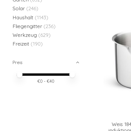
Solar
(246)
Haushalt
(1143)
Fliegengitter
(236)
Werkzeug
(629)
Freizeit
(190)
Preis
Preis – Mindestwert
Price maximum value
€
0
- €
40
Weis 184
induktion