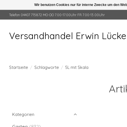
Wir benutzen Cookies nur für interne Zwecke um den Web
Telefon 04407 715872 MO-DO 7.00-17.00Uhr FR 7.00-13.00Uhr
Versandhandel Erwin Lück
Startseite
/
Schlagworte
/
5L mit Skala
Art
Kategorien
Garten
(832)