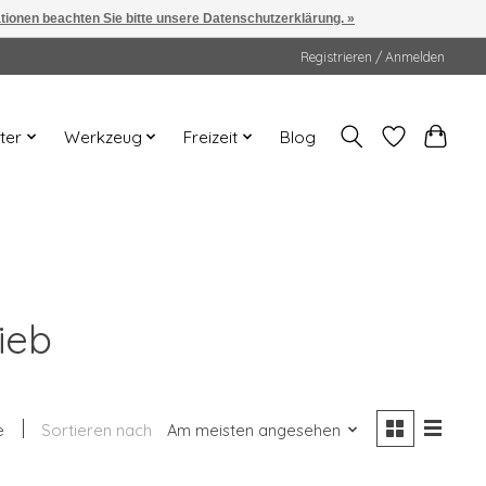
ationen beachten Sie bitte unsere Datenschutzerklärung. »
Registrieren / Anmelden
ter
Werkzeug
Freizeit
Blog
ieb
e
Sortieren nach
Am meisten angesehen