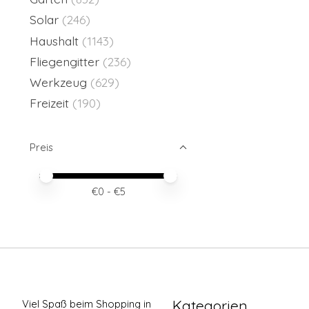
Solar
(246)
Haushalt
(1143)
Fliegengitter
(236)
Werkzeug
(629)
Freizeit
(190)
Preis
Preis – Mindestwert
Price maximum value
€
0
- €
5
Kategorien
Viel Spaß beim Shopping in