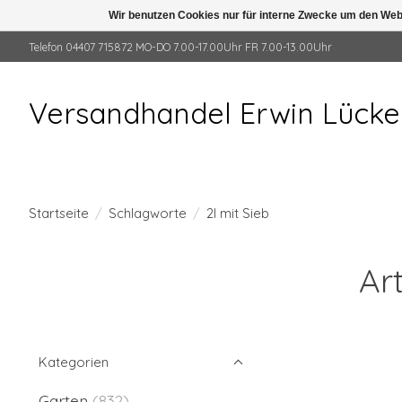
Wir benutzen Cookies nur für interne Zwecke um den Web
Telefon 04407 715872 MO-DO 7.00-17.00Uhr FR 7.00-13.00Uhr
Versandhandel Erwin Lück
Startseite
/
Schlagworte
/
2l mit Sieb
Art
Kategorien
Garten
(832)