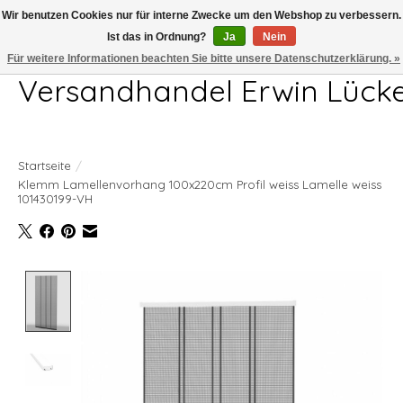
Wir benutzen Cookies nur für interne Zwecke um den Webshop zu verbessern.
Ist das in Ordnung?
Ja
Nein
Telefon 04407 715872 MO-DO 7.00-17.00Uhr FR 7.00-13.00Uhr
Für weitere Informationen beachten Sie bitte unsere Datenschutzerklärung. »
Versandhandel Erwin Lück
Startseite
/
Klemm Lamellenvorhang 100x220cm Profil weiss Lamelle weiss
101430199-VH
Product image slideshow Items