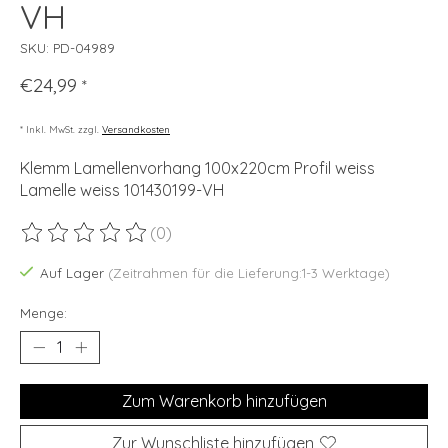
VH
SKU: PD-04989
€24,99
*
* Inkl. MwSt. zzgl.
Versandkosten
Klemm Lamellenvorhang 100x220cm Profil weiss
Lamelle weiss 101430199-VH
(0)
Die Bewertung dieses Produkts ist
0
von 5
Auf Lager
(Zeitrahmen für die Lieferung:1-3 Werktage)
Menge:
Zum Warenkorb hinzufügen
Zur Wunschliste hinzufügen