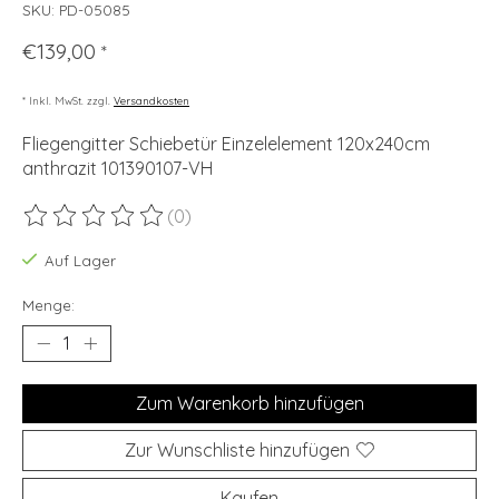
SKU: PD-05085
€139,00
*
* Inkl. MwSt. zzgl.
Versandkosten
Fliegengitter Schiebetür Einzelelement 120x240cm
anthrazit 101390107-VH
(0)
Die Bewertung dieses Produkts ist
0
von 5
Auf Lager
Menge:
Zum Warenkorb hinzufügen
Zur Wunschliste hinzufügen
Kaufen