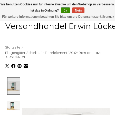
Wir benutzen Cookies nur für interne Zwecke um den Webshop zu verbessern.
Ist das in Ordnung?
Ja
Nein
Telefon 04407 715872 MO-DO 7.00-17.00Uhr FR 7.00-13.00Uhr
Für weitere Informationen beachten Sie bitte unsere Datenschutzerklärung. »
Versandhandel Erwin Lück
Startseite
/
Fliegengitter Schiebetür Einzelelement 120x240cm anthrazit
101390107-VH
Product image slideshow Items