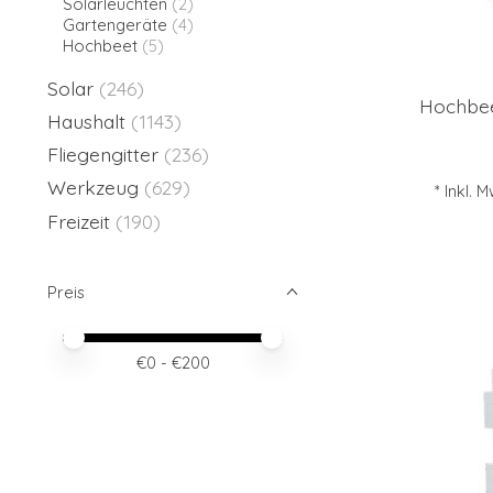
Solarleuchten
(2)
Gartengeräte
(4)
Hochbeet
(5)
Solar
(246)
Hochbee
Haushalt
(1143)
Fliegengitter
(236)
Werkzeug
(629)
* Inkl. 
Freizeit
(190)
Preis
Preis – Mindestwert
Price maximum value
€
0
- €
200