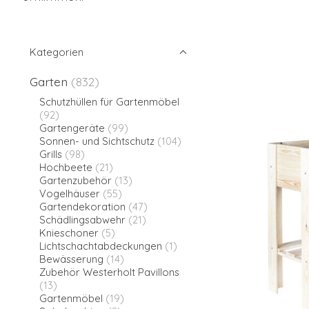
Kategorien
Garten
(832)
Schutzhüllen für Gartenmöbel
(92)
Gartengeräte
(99)
Sonnen- und Sichtschutz
(104)
Grills
(98)
Hochbeete
(21)
Gartenzubehör
(13)
Vogelhäuser
(55)
Gartendekoration
(47)
Schädlingsabwehr
(21)
Knieschoner
(5)
Lichtschachtabdeckungen
(1)
Bewässerung
(14)
Zubehör Westerholt Pavillons
(13)
Gartenmöbel
(19)