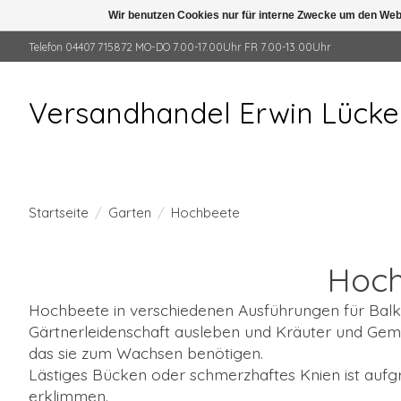
Wir benutzen Cookies nur für interne Zwecke um den Web
Telefon 04407 715872 MO-DO 7.00-17.00Uhr FR 7.00-13.00Uhr
Versandhandel Erwin Lück
Startseite
/
Garten
/
Hochbeete
Hoch
Hochbeete in verschiedenen Ausführungen für Balko
Gärtnerleidenschaft ausleben und Kräuter und Ge
das sie zum Wachsen benötigen.
Lästiges Bücken oder schmerzhaftes Knien ist auf
erklimmen.