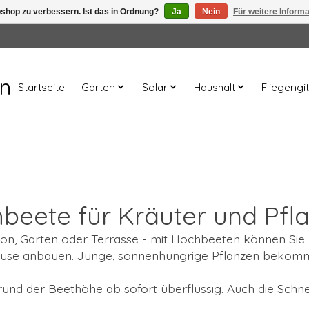
shop zu verbessern. Ist das in Ordnung?
Ja
Nein
Für weitere Inform
en
Startseite
Garten
Solar
Haushalt
Fliegengit
beete für Kräuter und Pfl
n, Garten oder Terrasse - mit Hochbeeten können Sie b
müse anbauen. Junge, sonnenhungrige Pflanzen bekomme
grund der Beethöhe ab sofort überflüssig. Auch die S