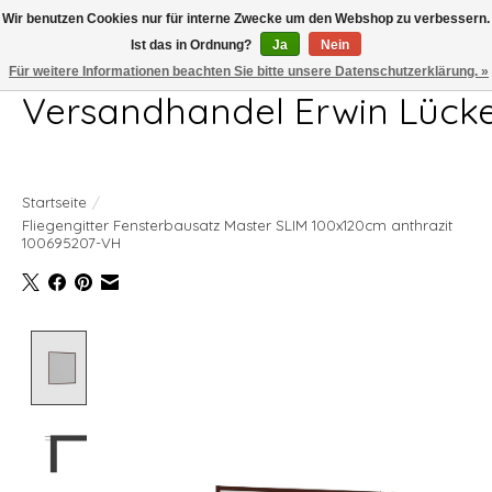
Wir benutzen Cookies nur für interne Zwecke um den Webshop zu verbessern.
Ist das in Ordnung?
Ja
Nein
Telefon 04407 715872 MO-DO 7.00-17.00Uhr FR 7.00-13.00Uhr
Für weitere Informationen beachten Sie bitte unsere Datenschutzerklärung. »
Versandhandel Erwin Lück
Startseite
/
Fliegengitter Fensterbausatz Master SLIM 100x120cm anthrazit
100695207-VH
Product image slideshow Items