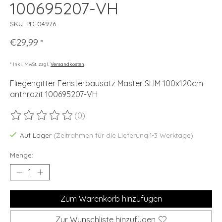
100695207-VH
SKU: PD-04976
€29,99
*
* Inkl. MwSt. zzgl.
Versandkosten
Fliegengitter Fensterbausatz Master SLIM 100x120cm
anthrazit 100695207-VH
(0)
Die Bewertung dieses Produkts ist
0
von 5
Auf Lager
(Zeitrahmen für die Lieferung:1-3 Werktage)
Menge:
Zum Warenkorb hinzufügen
Zur Wunschliste hinzufügen