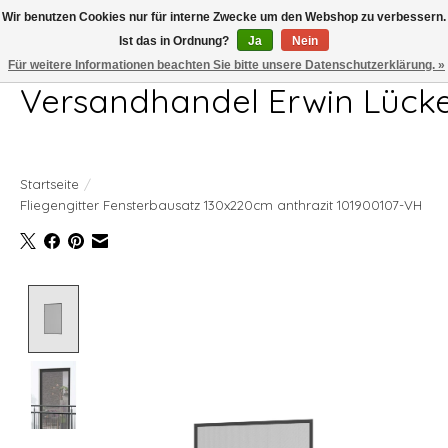
Wir benutzen Cookies nur für interne Zwecke um den Webshop zu verbessern.
Ist das in Ordnung?
Ja
Nein
Telefon 04407 715872 MO-DO 7.00-17.00Uhr FR 7.00-13.00Uhr
Für weitere Informationen beachten Sie bitte unsere Datenschutzerklärung. »
Versandhandel Erwin Lück
Startseite
/
Fliegengitter Fensterbausatz 130x220cm anthrazit 101900107-VH
Product image slideshow Items