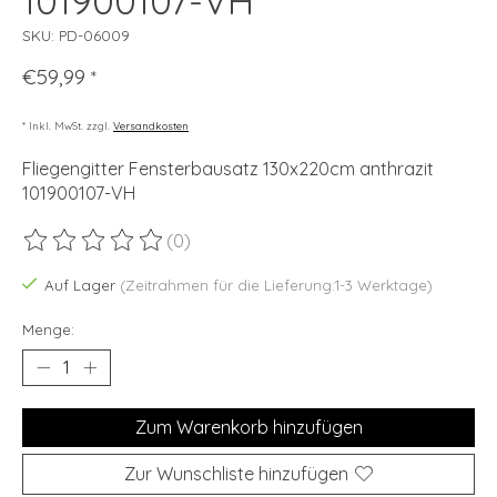
101900107-VH
SKU: PD-06009
€59,99
*
* Inkl. MwSt. zzgl.
Versandkosten
Fliegengitter Fensterbausatz 130x220cm anthrazit
101900107-VH
(0)
Die Bewertung dieses Produkts ist
0
von 5
Auf Lager
(Zeitrahmen für die Lieferung:1-3 Werktage)
Menge:
Zum Warenkorb hinzufügen
Zur Wunschliste hinzufügen