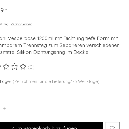
99
*
St. zzgl.
Versandkosten
tahl Vesperdose 1200ml mit Dichtung tiefe Form mit
hmbarem Trennsteg zum Separieren verschiedener
mittel Silikon Dichtungsring im Deckel
(0)
ewertung dieses Produkts ist
0
von 5
 Lager
(Zeitrahmen für die Lieferung:1-3 Werktage)
Zum Warenkorb hinzufügen