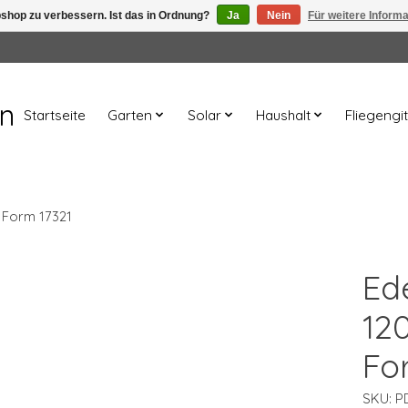
shop zu verbessern. Ist das in Ordnung?
Ja
Nein
Für weitere Inform
en
Startseite
Garten
Solar
Haushalt
Fliegengit
e Form 17321
Ed
12
Fo
SKU: P