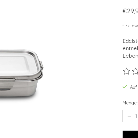
€29,
* Inkl. Mw
Edels
entne
Lebens
Die B
Auf
Menge: