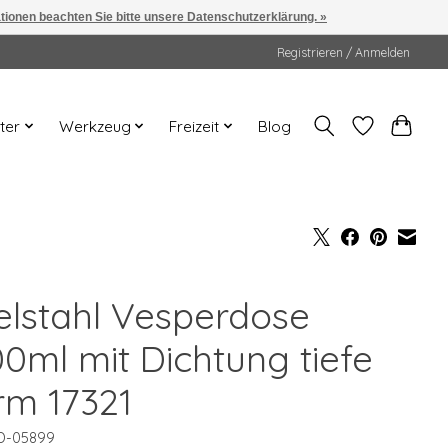
ationen beachten Sie bitte unsere Datenschutzerklärung. »
Registrieren / Anmelden
ter
Werkzeug
Freizeit
Blog
elstahl Vesperdose
00ml mit Dichtung tiefe
rm 17321
D-05899