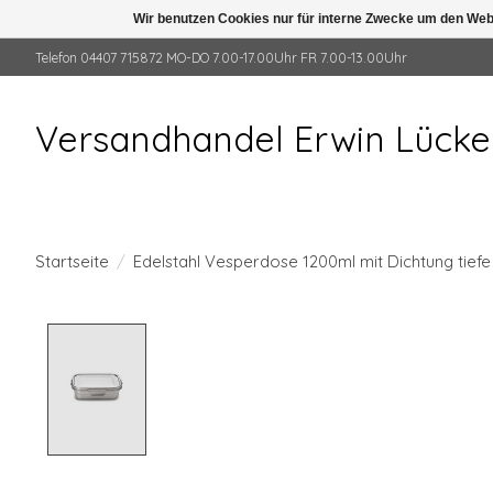
Wir benutzen Cookies nur für interne Zwecke um den Web
Telefon 04407 715872 MO-DO 7.00-17.00Uhr FR 7.00-13.00Uhr
Versandhandel Erwin Lück
Startseite
/
Edelstahl Vesperdose 1200ml mit Dichtung tief
Product image slideshow Items