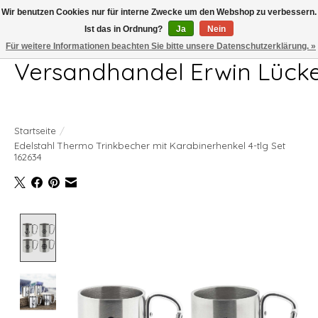
Wir benutzen Cookies nur für interne Zwecke um den Webshop zu verbessern.
Ist das in Ordnung?
Ja
Nein
Telefon 04407 715872 MO-DO 7.00-17.00Uhr FR 7.00-13.00Uhr
Für weitere Informationen beachten Sie bitte unsere Datenschutzerklärung. »
Versandhandel Erwin Lück
Startseite
/
Edelstahl Thermo Trinkbecher mit Karabinerhenkel 4-tlg Set
162634
Product image slideshow Items