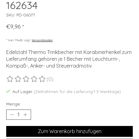
162634
SKU: PD-06077
€9,96
*
* Inkl. MwSt. zzgl.
Versandkosten
Edelstahl Thermo Trinkbecher mit Karabinerhenkel zum
Lieferumfang gehören je 1 Becher mit Leuchturm-,
Kompaß-, Anker- und Steuerradmotiv
(0)
Die Bewertung dieses Produkts ist
0
von 5
Auf Lager
(Zeitrahmen für die Lieferung:1-3 Werktage)
Menge:
Zum Warenkorb hinzufügen